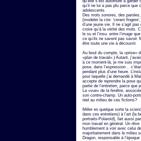
qu’elle s’est autorisée à garder 
qu’il ne lui a pas plu parce que 
adolescents.
Des mots sonores, des paroles, 
(modeler la cire: 'ceram fingere',
d’une jeune vie. Il ne s’agit pas 
croire qu’à la vérité des mots. C
le su et l’insu: entre l’image q
ce qu’ils ne savent pas savoir. M
être toute une vie à découvrir.
Au bout du compte, la «prise» d
«plan de travail».) Autant, j’ava
à ce moment-là, je me suis imp
pose, dans l’expression… c’étai
pendant plus d’une heure. L’insta
pour laquelle j’ai demandé à Maï
accepte de reprendre la pose qu’
partie de l’entretien, parce que j
La «vue» de la fenêtre, associée 
son contre-champ. Un auto-portra
réel au milieu de ces fictions?
Mêler en quelque sorte la scienc
dans ces entretiens) à l’art (la
portraits-Polaroïd), fait aussi pa
mon travail en général. Un rêve 
humblement à voir avec celui d
majoritairement dans le milieu sc
Dragon, responsable à l’époque d