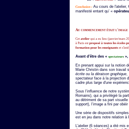
Au cours de l'atelier
Conclusion :
manifesté entant qu’ «
opérate
Au commencement était l'image
Cet
atelier
qui a eu lieu (janvier/mars 2
à Paris est
proposé à toutes les écoles p
formation pour les enseignants
et s'int
Avant d'être des «
»,
spectateurs
En prenant appui sur la notion 
Marie Christin dans son travail sur
écrite ou la déraison graphique
,
spectateur face à la projection
cadre plus large d'une expérienc
Sous l’influence de notre systè
Romains), qui a privilégié la par
au détriment de sa part visuelle 
support), l’image a fini par obéir
Une série de dispositifs simple
est en jeu dans notre relation à 
L'atelier (6 séances) a été mis 