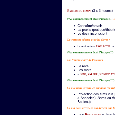
Emploi du temps
(3 x 3 heures)
#Au commencement était l’image (I)
L
Connaître/savoir
La praxis (pratique/théori
Le désir inconscient
La correspondance avec les élèves :
Collectif
» 
La notion de «
#Au commencement était l’image (II)
Les “opérateurs” de l’atelier :
Le rêve
Les mots
«
sens, valeur, significat
#Au commencement était l’image (III)
Ce que nous voyons, ce qui nous regard
Projection des films vus 
& Associés),
Notes on th
Bouleau).
Ce qui nous arrive, ce qui devient une f
La «
Rencontre
» dans la