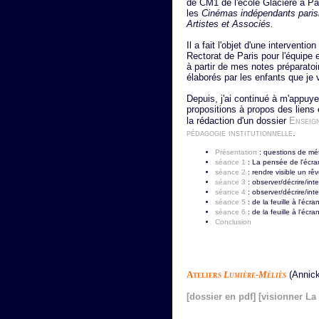
de CM1 de l'école Glacière à Par
les
Cinémas indépendants pari
Artistes et Associés.
Il a fait l'objet d'une interventi
Rectorat de Paris pour l'équipe 
à partir de mes notes préparato
élaborés par les enfants que je 
Depuis, j'ai continué à m'appuye
propositions à propos des liens 
la rédaction d'un dossier
Enseig
pédagogie institutionnelle
.
Présentation
: questions de m
séance 1
: La pensée de l'écra
séance 2
: rendre visible un rê
séance 3
: observer/décrire/inte
séance 4
: observer/décrire/inte
séance 5
: de la feuille à l'écran
séance 6
: de la feuille à l'écran
Conclusion
Ateliers
Lumière-Méliès
(Annick
[dossier en pdf]
[visionner La 