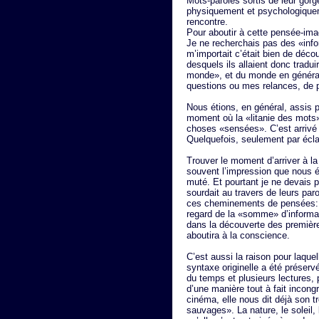
Mots-paroles sortis de leur gorge
physiquement et psychologiquem
rencontre.
Pour aboutir à cette pensée-ima
Je ne recherchais pas des «inf
m’importait c’était bien de déco
desquels ils allaient donc tradui
monde», et du monde en généra
questions ou mes relances, de pa
Nous étions, en général, assis par
moment où la «litanie des mots» 
choses «sensées». C’est arrivé p
Quelquefois, seulement par écla
Trouver le moment d’arriver à la
souvent l’impression que nous ét
muté. Et pourtant je ne devais 
sourdait au travers de leurs par
ces cheminements de pensées: l’e
regard de la «somme» d’informati
dans la découverte des première
aboutira à la conscience.
C’est aussi la raison pour laquelle
syntaxe originelle a été préservée
du temps et plusieurs lectures,
d’une manière tout à fait incon
cinéma, elle nous dit déjà son t
sauvages». La nature, le soleil,