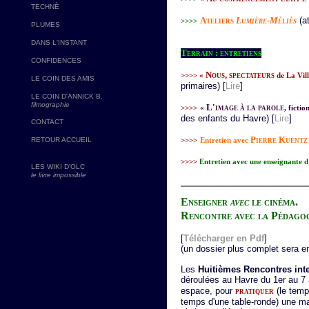
TECHNÈ
Ateliers
Lumière-Méliès
(at
>>>>
PLUMES
DANS L'INSTANT
Terrain : entretiens
CONFIDENCES
Nous, spectateurs
>>>> «
de La Vill
LE COIN DES AMIS
primaires) [
Lire
]
LE COIN D'ANNICK B.
filmographie
L'image à la parole
>>>>
«
, fictio
des enfants du Havre) [
Lire
]
CONTACT
Pierre Kuentz
RETOUR ACCUEIL
>>>>
Entretien avec
>>>>
Entretien avec une enseignante d'
LES WIKI D'OLC
le livre impossible
Enseigner
avec
le cinéma.
Rencontre avec la Pédagogi
[
Télécharger en Pdf
]
(un dossier plus complet sera e
Les
Huitièmes Rencontres int
déroulées au Havre du 1er au 7 a
espace, pour
pratiquer
(le temp
temps d'une table-ronde) une man