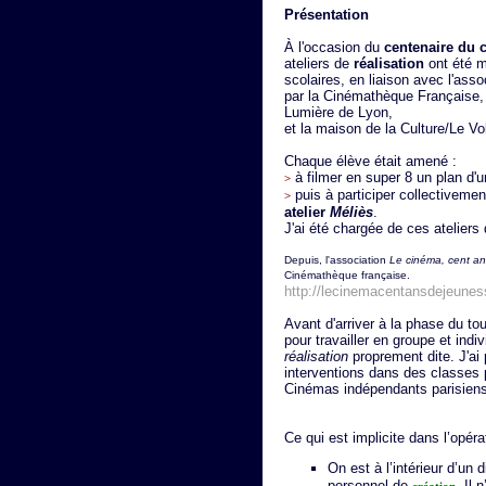
Présentation
À l'occasion du
centenaire du 
ateliers de
réalisation
ont été m
scolaires, en liaison avec l'ass
par la Cinémathèque Française, 
Lumière de Lyon,
et la maison de la Culture/Le V
Chaque élève était amené :
à filmer en super 8 un plan d'
>
puis à participer collectivement
>
atelier
Méliès
.
J'ai été chargée de ces atelier
Depuis, l'association
Le cinéma, cent a
Cinémathèque française.
http://lecinemacentansdejeunes
Avant d'arriver à la phase du tour
pour travailler en groupe et indiv
réalisation
proprement dite. J'ai 
interventions dans des classes p
Cinémas indépendants parisiens
Ce qui est implicite dans l’opér
On est à l’intérieur d’un d
personnel de
. Il 