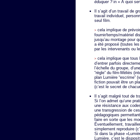
éduquer ?
in « À quoi ser
Il s’agit d’un travail de 
travail individuel, perso
seul film.
cela implique de prévoir
>
fournir/temps/matériel dis
jusqu’au montage pour que
a été proposé (toutes les
par les intervenants ou l
cela implique que tous
>
d’entrer parfois directem
l’échelle du groupe, d’un
“règle” du film-Méliès (int
plan Lumière “escrime” (v
fiction pouvait être un p
(c’est le secret de chacu
Il s’agit malgré tout de tr
Si l’on admet qu’une prati
une résistance aux codes
une transgression de ces c
pédagogiques permettant d
faire en sorte que les mo
Éventuellement, travaille
simplement reproduire (c’
Si dans la phase «Lumière
Lumière, c’est le disposi