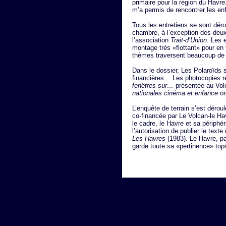
primaire pour la région du Havr
m’a permis de rencontrer les enf
Tous les entretiens se sont déro
chambre, à l’exception des deux
l’association
Trait-d’Union
. Les 
montage très «flottant» pour en f
thèmes traversent beaucoup de 
Dans le dossier, Les Polaroïds s
financières… Les photocopies re
fenêtres sur…
présentée au Vol
nationales cinéma et enfance
or
L’enquête de terrain s’est déroul
co-financée par Le Volcan-le Ha
le cadre, le Havre et sa périphér
l’autorisation de publier le text
Les Havres
(1983). Le Havre, pa
garde toute sa «pertinence» top