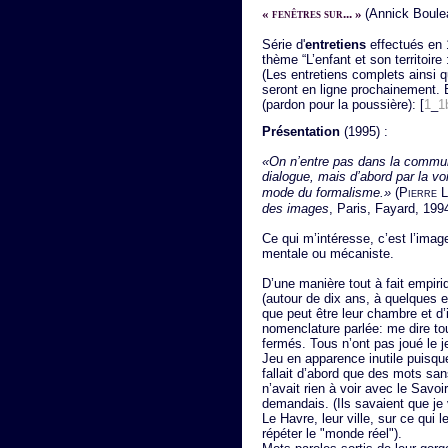
« fenêtres sur... »
(Annick Boule
Série d'
entretiens
effectués en 
thème “L’enfant et son territoir
(Les entretiens complets ainsi q
seront en ligne prochainement. 
(pardon pour la poussière): [
1
_
1
Présentation
(1995) :
«On n’entre pas dans la commun
dialogue, mais d’abord par la voi
mode du formalisme.»
(
Pierre 
des images
, Paris, Fayard, 1994
Ce qui m’intéresse, c’est l’ima
mentale ou mécaniste.
D’une manière tout à fait empiriq
(autour de dix ans, à quelques 
que peut être leur chambre et d’i
nomenclature parlée: me dire to
fermés. Tous n’ont pas joué le j
Jeu en apparence inutile puisque
fallait d’abord que des mots sa
n’avait rien à voir avec le Savoir
demandais. (Ils savaient que je v
Le Havre, leur ville, sur ce qui l
répéter le "monde réel").