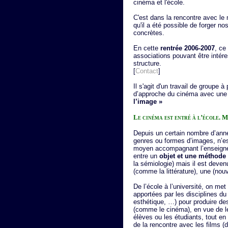
cinéma et l'école.
C'est dans la rencontre avec 
qu'il a été possible de forger no
concrètes.
En cette
rentrée 2006-2007
, ce
associations pouvant être intér
structure.
[
Contact
]
Il s'agit d'un travail de groupe à
d’approche du cinéma avec un
l’image »
Le cinéma est entré à l’école. 
Depuis un certain nombre d’ann
genres ou formes d’images, n’
moyen accompagnant l’enseig
entre un
objet et une méthode
la sémiologie) mais il est deven
(comme la littérature), une (nouv
De l’école à l’université, on me
apportées par les disciplines du 
esthétique, …) pour produire de
(comme le cinéma), en vue de le
élèves ou les étudiants, tout en 
de la rencontre avec les films (