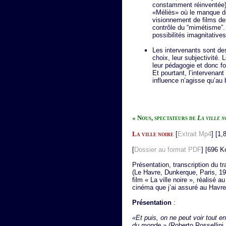
constamment réinventée),
«Méliès» où le manque de
visionnement de films de
contrôle du “mimétisme”.
possibilités imagnitatives
Les intervenants sont des
choix, leur subjectivité.
leur pédagogie et donc fo
Et pourtant, l’intervenan
influence n’agisse qu’a
« Nous, spectateurs de
La ville n
La ville noire
[
Extrait Mp4
] [1,
[
Dossier au format PDF
] [696 K
Présentation, transcription du 
(Le Havre, Dunkerque, Paris, 1
film « La ville noire », réalisé au
cinéma que j’ai assuré au Havre
Présentation
:
«Et puis, on ne peut voir tout en
du monde.»
(Roberto Rossellini,