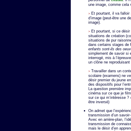
création
une image, comme cela v
Et pourtant, il va falloir
>
d’image (peut-être une d
image).
Et pourtant, si ce désir
>
situations de création (co
situations de pur raisonn
dans certains stages de 
enfants sont-ils des oeuv
simplement de savoir si e
interrogé, mis à l’épreuve
un clône ne reproduisan
Travailler dans un cont
>
scolaire (examens) ne ve
désir premier du jeune e
des dispositifs pour l’ent
La question première impl
cinéma sur ce que je fil
sur ce qui m’intéresse ? »
être inversé)
On admet que l’expérien
transmission d’un savoir-
Avec en arrière-plan, l’i
transmission de connais
mais le désir d’en appren