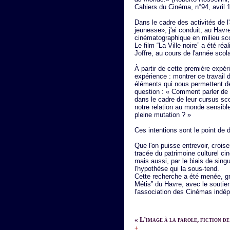
Cahiers du Cinéma, n°94, avril 1
Dans le cadre des activités de 
jeunesse», j'ai conduit, au Havre
cinématographique en milieu sco
Le film “La Ville noire” a été ré
Joffre, au cours de l'année scol
À partir de cette première expér
expérience : montrer ce travail 
éléments qui nous permettent de
question : « Comment parler de 
dans le cadre de leur cursus sco
notre relation au monde sensibl
pleine mutation ? »
Ces intentions sont le point de 
Que l'on puisse entrevoir, crois
tracée du patrimoine culturel c
mais aussi, par le biais de singu
l'hypothèse qui la sous-tend.
Cette recherche a été menée, grâ
Métis” du Havre, avec le soutie
l'association des Cinémas indép
« L’image à la parole, fiction de
+