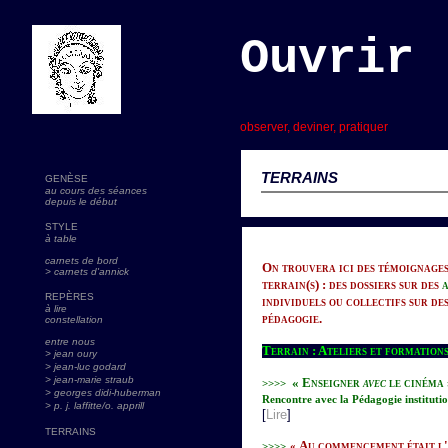
Ouvrir 
s
observer, deviner, pratiquer
TERRAINS
GENÈSE
au cours des séances
depuis le début
STYLE
à table
carnets de bord
On trouvera ici des témoignages
> carnets d'annick
terrain(s) : des dossiers sur des
a
REPÈRES
individuels ou collectifs sur des
à lire
pédagogie.
constellation
entre nous
Terrain : Ateliers et formation
> jean oury
> jean-luc godard
>
jean-marie straub
« Enseigner
avec
le cinéma
>>>>
> georges didi-huberman
Rencontre avec la Pédagogie institutio
> p. j. laffitte/o. apprill
[
Lire
]
TERRAINS
Au commencement était l
>>>>
«