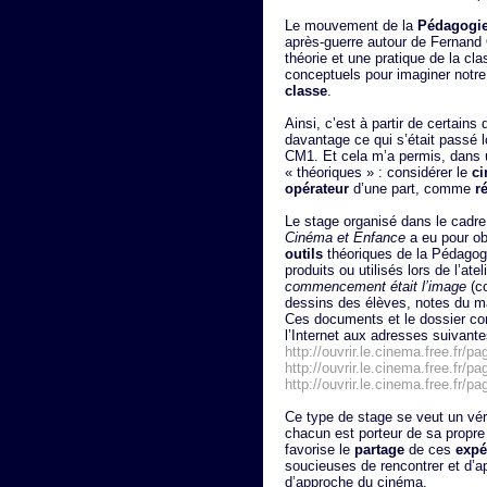
Le mouvement de la
Pédagogie 
après-guerre autour de Fernand 
théorie et une pratique de la cla
conceptuels pour imaginer notr
classe
.
Ainsi, c’est à partir de certains
davantage ce qui s’était passé l
CM1. Et cela m’a permis, dans 
« théoriques » : considérer le
c
opérateur
d’une part, comme
r
Le stage organisé dans le cadr
Cinéma et Enfance
a eu pour obj
outils
théoriques de la Pédagogi
produits ou utilisés lors de l’ate
commencement était l’image
(co
dessins des élèves, notes du ma
Ces documents et le dossier con
l’Internet aux adresses suivante
http://ouvrir.le.cinema.free.fr/pa
http://ouvrir.le.cinema.free.fr/
http://ouvrir.le.cinema.free.fr
Ce type de stage se veut un vér
chacun est porteur de sa propre
favorise le
partage
de ces
expé
soucieuses de rencontrer et d’a
d’approche du cinéma.