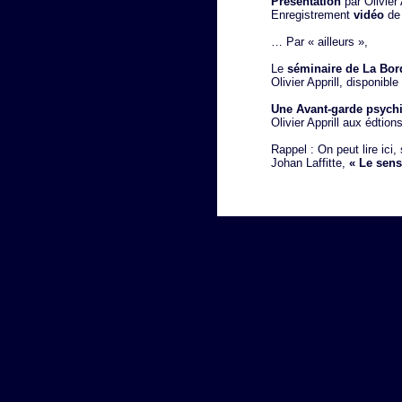
Présentation
par Olivier
Enregistrement
vidéo
de 
… Par « ailleurs »,
Le
séminaire de La Bor
Olivier Apprill, disponible
Une Avant-garde psychi
Olivier Apprill aux édtio
Rappel : On peut lire ici, 
Johan Laffitte,
« Le sens