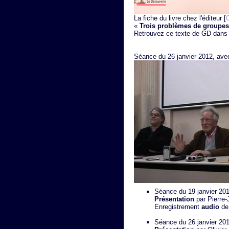
La fiche du livre chez l'éditeur [
«
Trois problèmes de groupes
Retrouvez ce texte de GD dan
Séance du 26 janvier 2012, ave
Séance du 19 janvier 2012
Présentation
par Pierre
Enregistrement
audio
de
Séance du 26 janvier 201