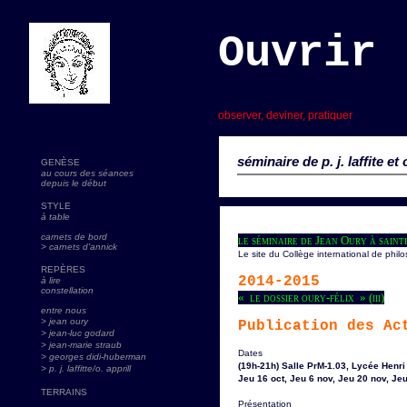
Ouvrir 
s
observer, deviner, pratiquer
séminaire de p. j. laffite et 
GENÈSE
au cours des séances
depuis le début
STYLE
à table
carnets de bord
le séminaire de Jean Oury à sain
> carnets d'annick
Le site du Collège international de philo
REPÈRES
2014-2015
à lire
constellation
« le dossier oury-félix » (iii)
entre nous
> jean oury
Publication des Ac
> jean-luc godard
>
jean-marie straub
Dates
> georges didi-huberman
(19h-21h) Salle PrM-1.03, Lycée Henri 
> p. j. laffitte/o. apprill
Jeu 16 oct, Jeu 6 nov, Jeu 20 nov, Jeu
TERRAINS
Présentation