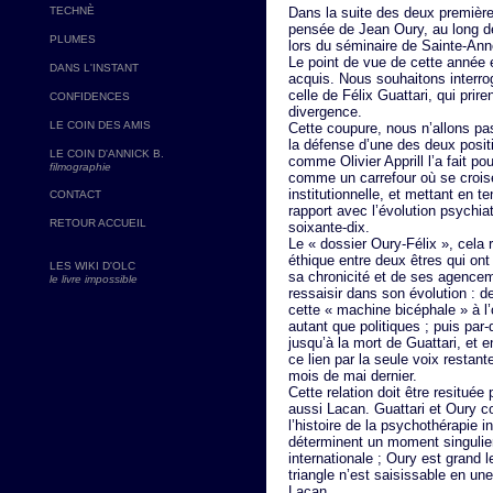
TECHNÈ
Dans la suite des deux première
pensée de Jean Oury, au long de
PLUMES
lors du séminaire de Sainte-Ann
Le point de vue de cette année e
DANS L'INSTANT
acquis. Nous souhaitons interro
celle de Félix Guattari, qui pri
CONFIDENCES
divergence.
LE COIN DES AMIS
Cette coupure, nous n’allons p
la défense d’une des deux positi
LE COIN D'ANNICK B.
comme Olivier Apprill l’a fait p
filmographie
comme un carrefour où se croise
institutionnelle, et mettant en t
CONTACT
rapport avec l’évolution psychiat
RETOUR ACCUEIL
soixante-dix.
Le « dossier Oury-Félix », cela 
éthique entre deux êtres qui ont
LES WIKI D'OLC
sa chronicité et de ses agenceme
le livre impossible
ressaisir dans son évolution : d
cette « machine bicéphale » à l
autant que politiques ; puis par-
jusqu’à la mort de Guattari, et e
ce lien par la seule voix restant
mois de mai dernier.
Cette relation doit être resitué
aussi Lacan. Guattari et Oury c
l’histoire de la psychothérapie i
déterminent un moment singulier 
internationale ; Oury est grand 
triangle n’est saisissable en un
Lacan.