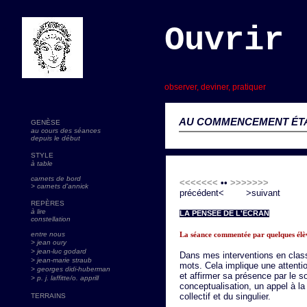
Ouvrir 
s
observer, deviner, pratiquer
AU COMMENCEMENT ÉTAI
GENÈSE
au cours des séances
depuis le début
STYLE
à table
carnets de bord
<<<<<<<
••
>>>>>>>
> carnets d'annick
précédent< >suivant
REPÈRES
à lire
LA PENSÉE DE L'ÉCRAN
constellation
entre nous
La séance commentée par quelques élè
> jean oury
> jean-luc godard
Dans mes interventions en classe
> jean-marie straub
mots. Cela implique une attenti
> georges didi-huberman
et affirmer sa présence par le so
> p. j. laffitte/o. apprill
conceptualisation, un appel à l
collectif et du singulier.
TERRAINS