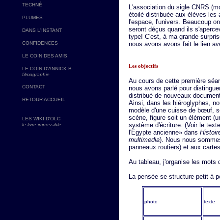
TECHNÈ
L'association du sigle CNRS (mon 
étoilé distribuée aux élèves les 
PLUMES
l'espace, l'univers. Beaucoup on
seront déçus quand ils s'apercev
DANS L'INSTANT
type! C'est, à ma grande surpris
CONFIDENCES
nous avons avons fait le lien ave
LE COIN DES AMIS
Les objectifs
LE COIN D'ANNICK B.
filmographie
Au cours de cette première séan
CONTACT
nous avons parlé pour distingue
distribué de nouveaux documents
RETOUR ACCUEIL
Ainsi, dans les hiéroglyphes, n
modèle d'une cuisse de bœuf, s
scène, figure soit un élément (u
LES WIKI D'OLC
système d'écriture. (Voir le tex
le livre impossible
l'Egypte ancienne» dans
Histoir
multimedia
). Nous nous sommes
panneaux routiers) et aux carte
Au tableau, j'organise les mots 
La pensée se structure petit à pe
photo
texte