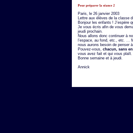
Pour préparer la séance 2
Paris, le 26 janvier 2003
Lettre aux élèves de la classe 
Bonjour les enfants ! J’espère q
Je vous écris afin de vous dema
jeudi prochain.
Nous allons donc continuer à nou
l’espace, au fond, etc., etc. … 
nous aurons besoin de penser à
Pouvez-vous,
chacun, sans en 
vous avez fait et qui vous plaît. 
Bonne semaine et à jeudi.
Annick