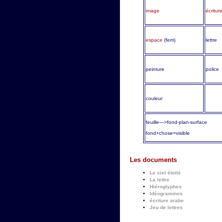
image
écritur
espace
(fem)
lettre
peinture
police
couleur
feuille—>fond-plan-surface
fond+chose=visible
Les documents
Le ciel étoilé
La lettre
Hiéroglyphes
Idéogrammes
écriture arabe
Jeu de lettres