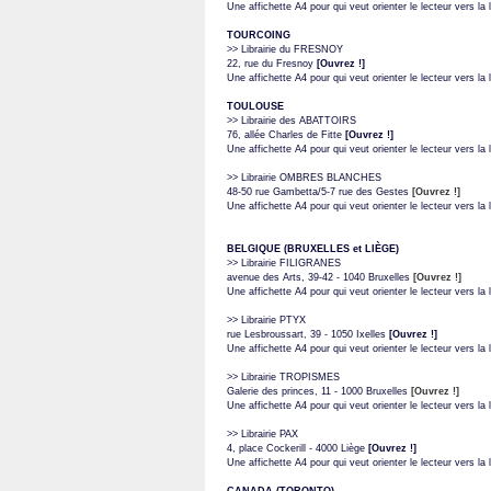
Une affichette A4 pour qui veut orienter le lecteur vers la li
TOURCOING
>> Librairie du FRESNOY
22, rue du Fresnoy
[Ouvrez !]
Une affichette A4 pour qui veut orienter le lecteur vers la li
TOULOUSE
>> Librairie des ABATTOIRS
76, allée Charles de Fitte
[Ouvrez !]
Une affichette A4 pour qui veut orienter le lecteur vers la li
>> Librairie OMBRES BLANCHES
48-50 rue Gambetta/5-7 rue des Gestes
[Ouvrez !]
Une affichette A4 pour qui veut orienter le lecteur vers la li
BELGIQUE (BRUXELLES et LIÈGE)
>> Librairie FILIGRANES
avenue des Arts, 39-42 - 1040 Bruxelles
[Ouvrez !]
Une affichette A4 pour qui veut orienter le lecteur vers la li
>> Librairie PTYX
rue Lesbroussart, 39 - 1050 Ixelles
[Ouvrez !]
Une affichette A4 pour qui veut orienter le lecteur vers la li
>> Librairie TROPISMES
Galerie des princes, 11 - 1000 Bruxelles
[Ouvrez !]
Une affichette A4 pour qui veut orienter le lecteur vers la li
>> Librairie PAX
4, place Cockerill - 4000 Liège
[Ouvrez !]
Une affichette A4 pour qui veut orienter le lecteur vers la li