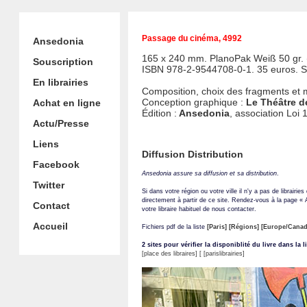
Passage du cinéma, 4992
Ansedonia
165 x 240 mm. PlanoPak Weiß 50 gr. 
Souscription
ISBN 978-2-9544708-0-1. 35 euros. 
En librairies
Composition, choix des fragments et
Conception graphique :
Le Théâtre d
Achat en ligne
Édition :
Ansedonia
, association Loi 
Actu/Presse
Liens
Diffusion Distribution
Facebook
Ansedonia assure sa diffusion et sa distribution
.
Twitter
Si dans votre région ou votre ville il n'y a pas de librairie
directement à partir de ce site. Rendez-vous à la page «
Contact
votre libraire habituel de nous contacter.
Accueil
Fichiers pdf de la liste
[Paris]
[Régions]
[Europe/Canad
2 sites pour vérifier la disponiblité du livre dans la l
[place des libraires]
[
[parislibrairies]