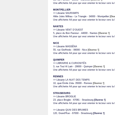
Une affichette A4 pour qui veut orienter le lecteur vers la li
MONTPELLIER
>> Librairie SAURAMPS
Allée Jules Milhau - Le Triangle - 34000 - Montpellier
[Ouv
Une affichette A4 pour qui veut orienter le lecteur vers la li
NANTES
>> Librairie VENT D'OUEST
5, place du Bon Pasteur - 44000 - Nantes
[Ouvrez !]
Une affichette A4 pour qui veut orienter le lecteur vers la li
NICE
>> Librairie MASSÉNA
55, rue Gioffredo - 06000 - Nice
[Ouvrez !]
Une affichette A4 pour qui veut orienter le lecteur vers la li
QUIMPER
>> LIBRAIRIE & CURIOSITÉS
3, rue Toul Al Laër - 29000 - Quimper
[Ouvrez !]
Une affichette A4 pour qui veut orienter le lecteur vers la li
RENNES
>> Librairie LA NUIT DES TEMPS
10, quai Émile Zola- 35000 - Rennes
[Ouvrez !]
Une affichette A4 pour qui veut orienter le lecteur vers la li
STRASBOURG
>> Librairie BROGLIE
23, place Broglie - 67081 - Strasbourg
[Ouvrez !]
Une affichette A4 pour qui veut orienter le lecteur vers la li
>> Librairie QUAI DES BRUMES
120, Grand'Rue - 67000 - Strasbourg
[Ouvrez !]