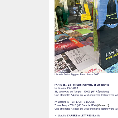
Librairie Petite Égypte, Paris, 9 mai 2025.
PARIS et… Le Pré Saint-Gervais, et Vincennes
>> Librairie L'ACACIA
33, boulevard du Temple - 75003 (M° République)
Une affichette A4 pour qui veut orienter le lecteur vers la li
>> Librairie AFTER EIGHTS BOOKS
7, rue Jarry - 75010 (M° Gare de l'Est)
[
Ouvrez !
]
Une affichette A4 pour qui veut orienter le lecteur vers la li
>> Librairie L'ARBRE À LETTRES Bastille