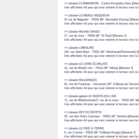
>> Librairie FLAMMARION - Centre Pompidou Paris
[Ouvr
Une affichette A4 pour qui veut orienter le lecteur vers la li
>> Librairie LE MERLE MOQUEUR
51 rue de Bagnolet - 75020 (M° Alexandre Dumas)
[Ouvre
Une affichette A4 pour qui veut orienter le lecteur vers la li
>> Librairie Michèle IGNAZI
17, rue de Jouy - 75004 (M° St Paul)
[Ouvrez !]
Une affichette A4 pour qui veut orienter le lecteur vers la li
>> Librairie LIBRALIRE
116, rue Saint-Maur - 75011 (M° Oberkampf/Parmentier)
[
Une affichette A4 pour qui veut orienter le lecteur vers la li
>> Librairie LE LIVRE ÉCARLATE
31, rue du Moulin vert - 75014 (M° Alésia)
[Ouvrez !]
Une affichette A4 pour qui veut orienter le lecteur vers la li
>> Librairie MILLEPAGES
91, rue de Fontenay - Vincennes (M° Château de Vincen
Une affichette A4 pour qui veut orienter le lecteur vers la li
>> Librairie-galerie LE MONTE-EN-L'AIR
71, rue de Ménilmontant/2, rue de la mare - 75020 (M° M
Une affichette A4 pour qui veut orienter le lecteur vers la l
>> Librairie PETITE ÉGYPTE
35, rue des Petits Carreaux - 75002 (M° Sentier)
[Ouvrez 
Une affichette A4 pour qui veut orienter le lecteur vers la li
>> Librairie LE PIED À TERRE
9, rue Custine - 75018 (M° Château-Rouge)
[
Ouvrez !
]
Une affichette A4 pour qui veut orienter le lecteur vers la li