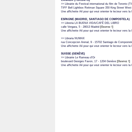
CANADA (TORONTO)
>> Librairie du Festival international du film de Toronto (
TIFF Bell Lightbox Reitman Square 350 King Street W
Une affichette A4 pour qui veut orienter le lecteur vers la li
ESPAGNE (MADRID, SANTIAGO DE COMPOSTELA)
>> Libreria LA BUENA VIDA/CAFÉ DEL LIBRO
calle Vergara, 5 - 28013 Madrid
[Ouvrez !]
Une affichette A4 pour qui veut orienter le lecteur vers la li
>> Libraria NUMAX
rua Concepcion Arenal, 9 - 15702 Santiago de Composte
Une affichette A4 pour qui veut orienter le lecteur vers la li
SUISSE (GENÈVE)
>> Librairie Le Rameau d'Or
boulevard Georges Favon, 17 - 1204 Genève
[Ouvrez !]
Une affichette A4 pour qui veut orienter le lecteur vers la li