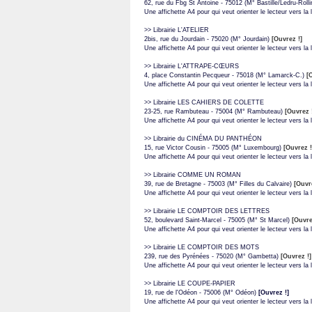
62, rue du Fbg St Antoine - 75012 (M° Bastille/Ledru-Roll
Une affichette A4 pour qui veut orienter le lecteur vers la li
>> Librairie L'ATELIER
2bis, rue du Jourdain - 75020 (M° Jourdain)
[Ouvrez !]
Une affichette A4 pour qui veut orienter le lecteur vers la l
>> Librairie L'ATTRAPE-CŒURS
4, place Constantin Pecqueur - 75018 (M° Lamarck-C.)
[
Une affichette A4 pour qui veut orienter le lecteur vers la l
>> Librairie LES CAHIERS DE COLETTE
23-25, rue Rambuteau - 75004 (M° Rambuteau)
[Ouvrez 
Une affichette A4 pour qui veut orienter le lecteur vers la li
>> Librairie du CINÉMA DU PANTHÉON
15, rue Victor Cousin - 75005 (M° Luxembourg)
[Ouvrez !
Une affichette A4 pour qui veut orienter le lecteur vers la li
>> Librairie COMME UN ROMAN
39, rue de Bretagne - 75003 (M° Filles du Calvaire)
[Ouvr
Une affichette A4 pour qui veut orienter le lecteur vers la li
>> Librairie LE COMPTOIR DES LETTRES
52, boulevard Saint-Marcel - 75005 (M° St Marcel)
[Ouvre
Une affichette A4 pour qui veut orienter le lecteur vers la l
>> Librairie LE COMPTOIR DES MOTS
239, rue des Pyrénées - 75020 (M° Gambetta)
[Ouvrez !]
Une affichette A4 pour qui veut orienter le lecteur vers la li
>> Librairie LE COUPE-PAPIER
19, rue de l'Odéon - 75006 (M° Odéon)
[Ouvrez !]
Une affichette A4 pour qui veut orienter le lecteur vers la li