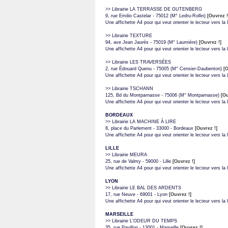
>> Librairie LA TERRASSE DE GUTENBERG
9, rue Emilio Castelar - 75012 (M° Ledru-Rollin)
[Ouvrez !
Une affichette A4 pour qui veut orienter le lecteur vers la li
>> Librairie TEXTURE
94, ave Jean Jaurès - 75019 (M° Laumière)
[Ouvrez !]
Une affichette A4 pour qui veut orienter le lecteur vers la li
>> Librairie LES TRAVERSÉES
2, rue Édouard Quenu - 75005 (M° Censier-Daubenton)
[O
Une affichette A4 pour qui veut orienter le lecteur vers la li
>> Librairie TSCHANN
125, Bd du Montparnasse - 75006 (M° Montparnasse)
[Ou
Une affichette A4 pour qui veut orienter le lecteur vers la li
BORDEAUX
>> Librairie LA MACHINE À LIRE
8, place du Parlement - 33000 - Bordeaux
[Ouvrez !]
Une affichette A4 pour qui veut orienter le lecteur vers la li
LILLE
>> Librairie MEURA
25, rue de Valmy - 59000 - Lille
[Ouvrez !]
Une affichette A4 pour qui veut orienter le lecteur vers la li
LYON
>> Librairie LE BAL DES ARDENTS
17, rue Neuve - 69001 - Lyon
[Ouvrez !]
Une affichette A4 pour qui veut orienter le lecteur vers la li
MARSEILLE
>> Librairie L'ODEUR DU TEMPS
35, rue Pavillon - 13001 - Marseille
[Ouvrez !]