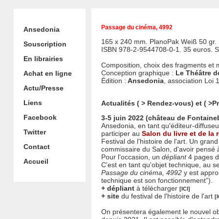
Passage du cinéma, 4992
Ansedonia
165 x 240 mm. PlanoPak Weiß 50 gr. 
Souscription
ISBN 978-2-9544708-0-1. 35 euros. 
En librairies
Composition, choix des fragments et
Conception graphique :
Le Théâtre d
Achat en ligne
Édition :
Ansedonia
, association Loi 
Actu/Presse
Liens
Actualités ( > Rendez-vous) et ( >P
Facebook
3-5 juin 2022 (château de Fontaine
Ansedonia, en tant qu'éditeur-diffuseur
Twitter
participer au
Salon du livre et de la 
Festival de l'histoire de l'art. Un gran
Contact
commissaire du Salon, d'avoir pensé 
Pour l'occasion, un
dépliant
4 pages d
Accueil
C'est en tant qu'objet technique, au 
Passage du cinéma, 4992
y est appro
technique est son fonctionnement”).
+ dépliant
à télécharger
[ICI]
+ site
du festival de l'histoire de l'art
[I
On présentera également le nouvel o