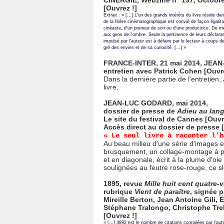
CINERGIE, Webzine n° 197
, Octobr
[
Ouvrez !
]
Extrait : « […] L'un des grands intérêts du livre réside d
de la filière cinématographique est convié de façon égalita
cinéaste, d'un preneur de son ou d'une productrice. De m
aux gens de l'ombre. Seule la pertinence de leurs déclar
impulsé par l'auteur est à défaire par le lecteur à coups d
gré des envies et de sa curiosité. […] »
FRANCE-INTER, 21 mai 2014
, JEAN
entretien avec Patrick Cohen [
Ouvr
Dans la dernière partie de l'entretien,
livre.
JEAN-LUC GODARD, mai 2014,
dossier de presse de
Adieu au lan
Le site du festival de Cannes [
Ouvr
Accès direct au dossier de presse [
« Le seul livre à raconter l'h
Au beau milieu d'une série d'images et 
brusquement, un collage-montage à par
et en diagonale, écrit à la plume d'oie 
soulignées au feutre rose-rouge, ce s
1895, revue
Mille huit cent quatre-
rubrique
Vient de paraître
, signée p
Mireille Berton, Jean Antoine Gili, 
Stéphane Tralongo, Christophe Treb
[
Ouvrez !
]
« […] 4992 est le nombre de citations compilées par l'au