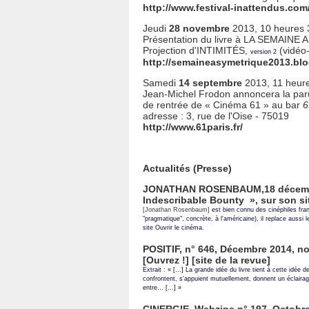
http://www.festival-inattendus.com
Jeudi
28 novembre
2013, 10 heures 3
Présentation du livre à LA SEMAIN
Projection d'INTIMITÉS,
(vidéo
version 2
http://semaineasymetrique2013.blo
Samedi
14 septembre
2013, 11 heure
Jean-Michel Frodon annoncera la parut
de rentrée de « Cinéma 61 » au bar
6
adresse : 3, rue de l'Oise - 75019
http://www.61paris.fr/
Actualités (Presse)
JONATHAN ROSENBAUM,18 décembre
Indescribable Bounty », sur son sit
[Jonathan Rosenbaum]
est bien connu des cinéphiles fran
"pragmatique", concrète, à l'américaine), il replace aussi l
site Ouvrir le cinéma.
POSITIF, n° 646, Décembre 2014, no
[
Ouvrez !
] [
site de la revue
]
Extrait : « […] La grande idée du livre tient à cette idée d
confrontent, s'appuient mutuellement, donnent un éclairag
entre… […] »