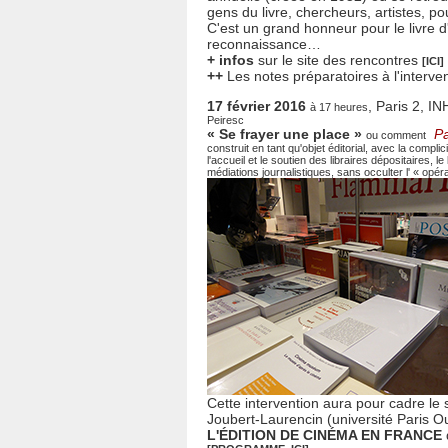
gens du livre, chercheurs, artistes, po
C'est un grand honneur pour le livre d'
reconnaissance…
+ infos
sur le site des rencontres
[
ICI]
++
Les notes préparatoires à l'interven
17 février 2016
, Paris 2, IN
à 17 heures
Peiresc
« Se frayer une place »
P
ou comment
construit en tant qu'objet éditorial, avec la compl
l'accueil et le soutien des libraires dépositaires, 
médiations journalistiques, sans occulter l' « opé
Cette intervention aura pour cadre le
Joubert-Laurencin (université Paris O
L'ÉDITION DE CINÉMA EN FRANCE