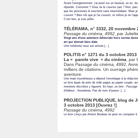
Avant l'enregistrement. j'ai posé sur un fauteuil, un ex. du 
réponds. Comment ? Vous ne le couvrez pas ? Non, parce 
que les personnes le touchent sans intermédiaire. Mais j
couvert ? Bien sûr que je l'ai couvert, et même je ne l'appo
C'est bon, je suis prête.
TÉLÉRAMA, n° 3332, 20 novembre 2
Passage du cinéma, 4992
, par Juliett
Vingt ans d'une aventure éditoriale hors norme don
art qui devrait faire date.
Une météorite nous est arrivée.[…]
POLITIS n° 1271 du 3 octobre 2013 
La « parole vive » du cinéma
, par
Dans
Passage du cinéma, 4992
, Anni
milliers de citations. Un ouvrage ph
aventure.
Une main mystérieuse a déposé l'enveloppe à la rédacti
un livre épais de près de mille pages au papier souple, 
mentions discrètes y figurent. En haut, un titre :
Passage 
d'éditeur : Ansedonia. Pas de nom d'auteur. […]
PROJECTION PUBLIQUE, blog de J
3 octobre 2013 [
Ouvrez !
]
Passage du cinéma, 4992
Le livre conçu par Annick Bouleau ne peut se comparer à 