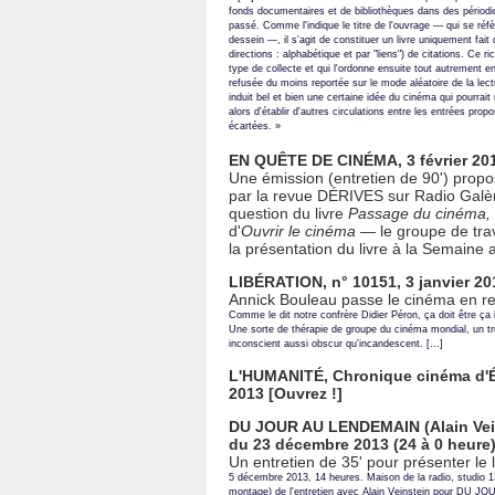
fonds documentaires et de bibliothèques dans des périod
passé. Comme l'indique le titre de l'ouvrage — qui se réf
dessein —, il s'agit de constituer un livre uniquement fai
directions : alphabétique et par "liens") de citations. Ce r
type de collecte et qui l'ordonne ensuite tout autrement en c
refusée du moins reportée sur le mode aléatoire de la lect
induit bel et bien une certaine idée du cinéma qui pourrai
alors d'établir d'autres circulations entre les entrées propo
écartées. »
EN QUÊTE DE CINÉMA, 3 février 20
Une émission (entretien de 90') prop
par la revue DÉRIVES sur Radio Galère 
question du livre
Passage du cinéma,
d'
Ouvrir le cinéma
— le groupe de trava
la présentation du livre à la Semaine 
LIBÉRATION, n° 10151, 3 janvier 20
Annick Bouleau passe le cinéma en re
Comme le dit notre confrère Didier Péron, ça doit être ça
Une sorte de thérapie de groupe du cinéma mondial, un tru
inconscient aussi obscur qu'incandescent. […]
L'HUMANITÉ, Chronique cinéma d'É
2013
[
Ouvrez !
]
DU JOUR AU LENDEMAIN (Alain Veins
du 23 décembre 2013 (24 à 0 heure
Un entretien de 35' pour présenter le l
5 décembre 2013, 14 heures. Maison de la radio, studio 13
montage) de l'entretien avec Alain Veinstein pour DU