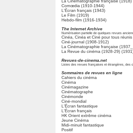
La Cinématographie française (1918)
Comœdia (1910-1944)
L'Écran français (1943)
Le Film (1919)
Hebdo-film (1916-1934)
The Internet Archive
Numérisation partielle de quelques revues ancien
Cinéa, Cinéa et Ciné pour tous réuni
Ciné-journal
(1908-1912)
La Cinématographie française
(1937_
La Revue du cinéma
(1928-29)
(1931
Revues-de-cinema.net
Listes des revues françaises et étrangères, des c
Sommaires de revues en ligne
Cahiers du cinéma
Cinéma
Cinémagazine
Cinématographe
Cinémonde
Ciné-mondial
L'Écran fantastique
L'Écran français
HK Orient extrême cinéma
Jeune Cinéma
Midi-minuit fantastique
Positif