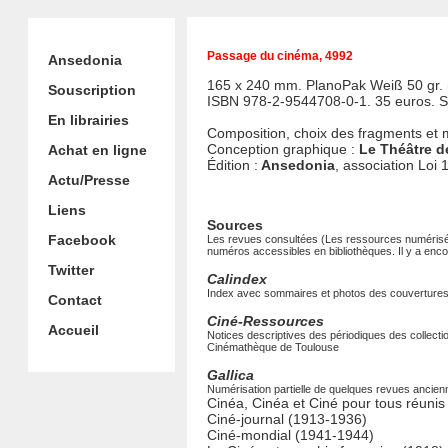
Passage du cinéma, 4992
Ansedonia
165 x 240 mm. PlanoPak Weiß 50 gr. 
Souscription
ISBN 978-2-9544708-0-1. 35 euros. 
En librairies
Composition, choix des fragments et
Conception graphique :
Le Théâtre d
Achat en ligne
Édition :
Ansedonia
, association Loi 
Actu/Presse
Liens
Sources
Facebook
Les revues consultées (Les ressources numérisé
numéros accessibles en bibliothèques. Il y a encor
Twitter
Calindex
Index avec sommaires et photos des couverture
Contact
Ciné-Ressources
Accueil
Notices descriptives des périodiques des collecti
Cinémathèque de Toulouse
Gallica
Numérisation partielle de quelques revues ancien
Cinéa, Cinéa et Ciné pour tous réuni
Ciné-journal (1913-1936)
Ciné-mondial (1941-1944)