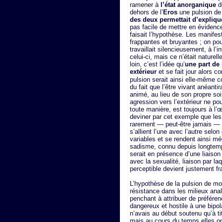
ramener à
l’état anorganique
de
dehors de l’
Eros
une pulsion d
des deux permettait d’expliqu
pas facile de mettre en évidence
faisait l’hypothèse. Les manifes
frappantes et bruyantes ; on pou
travaillait silencieusement, à l’in
celui-ci, mais ce n’était nature
loin, c’est l’idée qu’
une part de
extérieur
et se fait jour alors
pulsion serait ainsi elle-même c
du fait que l’être vivant anéant
animé, au lieu de son propre soi. 
agression vers l’extérieur ne pour
toute manière, est toujours à l
deviner par cet exemple que le
rarement — peut-être jamais — is
s’allient l’une avec l’autre sel
variables et se rendent ainsi m
sadisme, connu depuis longtemps
serait en présence d’une liaison d
avec la sexualité, liaison par la
perceptible devient justement fr
L’hypothèse de la pulsion de mor
résistance dans les milieux anal
penchant à attribuer de préféren
dangereux et hostile à une bipola
n’avais au début soutenu qu’à ti
mais au cours du temps elles on