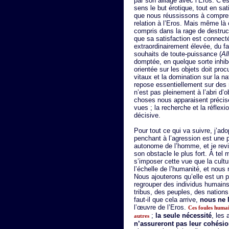
par son alliage avec l’Eros. C’e
sens le but érotique, tout en sa
que nous réussissons à compren
relation à l’Eros. Mais même là 
compris dans la rage de destruc
que sa satisfaction est connect
extraordinairement élevée, du fai
souhaits de toute-puissance (
Al
domptée, en quelque sorte inhibé
orientée sur les objets doit pro
vitaux et la domination sur la 
repose essentiellement sur des 
n’est pas pleinement à l’abri d’o
choses nous apparaisent précisé
vues ; la recherche et la réflexi
décisive.
Pour tout ce qui va suivre, j’ado
penchant à l’agression est une pr
autonome de l’homme, et je revie
son obstacle le plus fort. À tel
s’imposer cette vue que la cultu
l’échelle de l’humanité, et nous
Nous ajouterons qu’elle est un p
regrouper des individus humains 
tribus, des peuples, des nations
faut-il que cela arrive,
nous ne 
l’œuvre de l’Eros.
Ces foules humai
;
la seule nécessité
, les
autres
n’assureront pas leur cohési