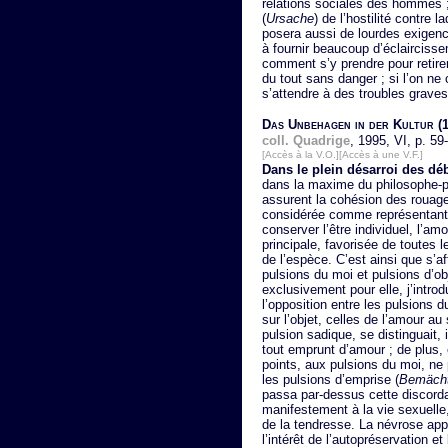
relations sociales des hommes ;
(
Ursache
) de l’hostilité contre 
posera aussi de lourdes exigence
à fournir beaucoup d’éclaircisse
comment s’y prendre pour retirer
du tout sans danger ; si l’on 
s’attendre à des troubles graves
Das Unbehagen in der Kultur
(1
coll. Quadrige
, 1995, VI, p. 59
[Accès à la V.O.]
[Accès à une V.F.]
Dans le plein désarroi des dé
dans la maxime du philosophe-po
assurent la cohésion des rouage
considérée comme représentant 
conserver l’être individuel, l’amo
principale, favorisée de toutes 
de l’espèce. C’est ainsi que s’a
pulsions du moi et pulsions d’ob
exclusivement pour elle, j’introdu
l’opposition entre les pulsions du
sur l’objet, celles de l’amour au
pulsion sadique, se distinguait, i
tout emprunt d’amour ; de plus, 
points, aux pulsions du moi, ne
les pulsions d’emprise (
Bemächt
passa par-dessus cette discorda
manifestement à la vie sexuelle,
de la tendresse. La névrose app
l’intérêt de l’autopréservation e