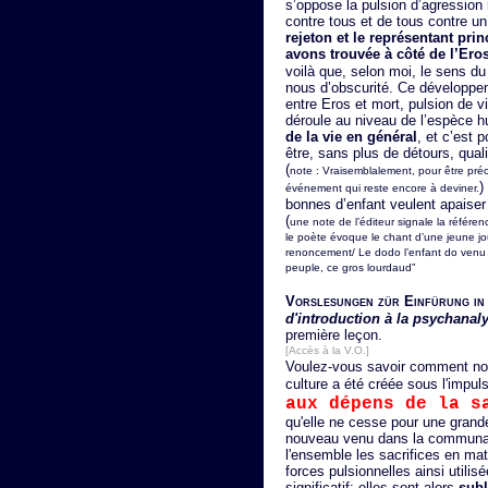
s’oppose la pulsion d’agression 
contre tous et de tous contre u
rejeton et le représentant pri
avons trouvée à côté de l’Ero
voilà que, selon moi, le sens du
nous d’obscurité. Ce développe
entre Eros et mort, pulsion de vi
déroule au niveau de l’espèce 
de la vie en général
, et c’est 
être, sans plus de détours, qual
(
note : Vraisemblalement, pour être précis
)
événement qui reste encore à deviner.
bonnes d’enfant veulent apaiser 
(
une note de l’éditeur signale la référen
le poète évoque le chant d’une jeune jo
renoncement/ Le dodo l’enfant do venu du
peuple, ce gros lourdaud”
Vorslesungen zür Einfürung in 
d'introduction à la psychanal
première leçon.
[Accès à la V.O.]
Voulez-vous savoir comment no
culture a été créée sous l'impul
aux dépens de la s
qu'elle ne cesse pour une grande
nouveau venu dans la communau
l'ensemble les sacrifices en mat
forces pulsionnelles ainsi utilis
significatif; elles sont alors
sub