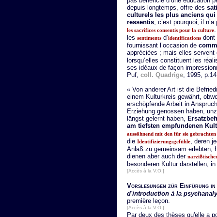
pas bénéficié d’une éducation p
depuis longtemps, offre des
sat
culturels les plus anciens qu
ressentis
, c’est pourquoi, il n’
.
les sacrifices consentis pour la culture
les
d’
dont 
sentiments
identifications
fournissant l’occasion de
comm
appréciées ; mais elles servent
lorsqu’elles constituent les réal
ses idéaux de façon impression
Puf,
coll. Quadrige
, 1995, p.14
« Von anderer Art ist die Befrie
einem Kulturkreis gewährt, obwo
erschöpfende Arbeit in Anspruc
Erziehung genossen haben, unzu
längst gelernt haben,
Ersatzbef
am tiefsten empfundenen Kult
aussöhnend mit den für sie gebrachte
die
, deren j
Identifizierungsgefühle
Anlaß zu gemeinsam erlebten, 
dienen aber auch der
narzißtische
besonderen Kultur darstellen, in
[Accès à la V.O.]
Vorslesungen zür Einfürung in 
d'introduction à la psychanal
première leçon.
[Accès à la V.O.]
Par deux des thèses qu'elle a 