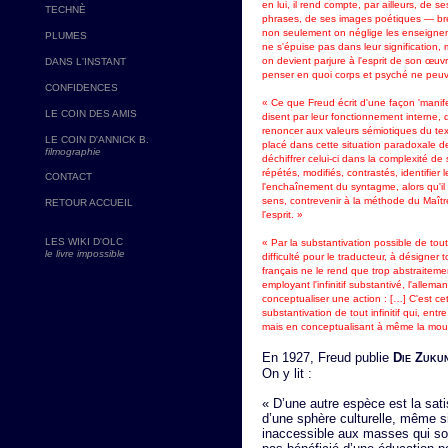
en lui, il rend compte, par ailleurs, de 
TECHNÈ
phrases, de ses images poétiques — bref,
non seulement on néglige les enseigneme
PLUMES
ne s'épuise pas dans leur signification, m
on devient parjure à l'esprit de son œuvr
DANS L'INSTANT
penser en quoi corps et psyché ne peuve
CONFIDENCES
« Ce que Freud écrit d'une façon 'manife
LE COIN DES AMIS
disent par leur fonctionnement interne, d
renoncer aux valeurs sémiotiques du texte
LE COIN D'ANNICK B.
placé dans cette situation paradoxale 
filmographie
déchiffrer celui-ci dans la complexité de 
répétés, modifiés, contrastés, identifier 
CONTACT
l'enchaînement du syntagme, alors qu'il 
sens, contrevenir à la méthode du Maître
RETOUR ACCUEIL
l'esprit. »
LES WIKI D'OLC
« Par la substantivation possible de tout
le livre impossible
difficulté pour le traducteur, à désigner 
français ne le rend que trop abstraitemen
employant l'infinitif substantivé, l'alle
conceptualiser une action : […] C'est ce
substantivation de tout infinitif qui, ent
mais en conceptualisant à même la mouvan
En 1927, Freud publie
Die Zukun
On y lit :
« D’une autre espèce est la sati
d’une sphère culturelle, même si
inaccessible aux masses qui sont