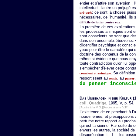
entier et s'attire son aversion ; 
intellectuel, l'autre un préjugé
; ce sont là choses puiss
préjugés
nécessaires, de l'humanité. Ils 
.
difficile de lutter contre eux
La première de ces explications
les processus animiques sont en
sont conscients ne sont que des 
dans son ensemble. Souvenez-vo
d'identifier psychique et consc
yeux pour être le caractère qui d
doctrine des contenus de la con
même si évidente que nous croy
toute contradiction qu'on lui opp
s'empêcher d'élever cette contra
. Sa définition
conscient et animique
ressortissent au
, au
sentir
penser
du penser inconsci
Das Unbehagen in der Kultur
(1
coll. Quadrige
, 1995, V, p. 54.
[Accès à la V.O.]
[Accès à une V.F.]
L’existence de ce penchant à l’
nous-mêmes, et présupposons à b
perturbe notre rapport au prochai
qui est la sienne. Par suite de 
envers les autres, la société d
désagrégation. […] … les passio