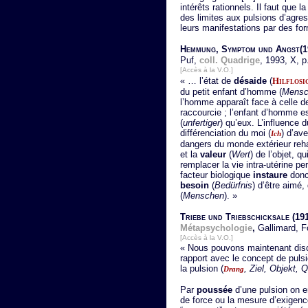
intérêts rationnels. Il faut que 
des limites aux pulsions d’agr
leurs manifestations par des fo
Hemmung, Symptom und Angst
(
Puf,
coll. Quadrige
, 1993, X, p
[Accès à la V.O.]
« … l’état de
désaide
(
Hilflosi
du petit enfant d’homme (
Mensc
l’homme apparaît face à celle d
raccourcie ; l’enfant d’homme 
(
unfertiger
) qu’eux. L’influence 
différenciation du moi (
) d’ave
Ich
dangers du monde extérieur re
et la
valeur
(
Wert
) de l’objet, q
remplacer la vie intra-utérine pe
facteur biologique
instaure
donc 
besoin
(
Bedürfnis
) d’être aimé,
(
Menschen
). »
Triebe und Triebschicksale
(19
Métapsychologie
,
Gallimard, F
[Accès à la V.O.]
« Nous pouvons maintenant discu
rapport avec le concept de puls
la pulsion (
, Ziel, Objekt, 
Drang
Par
poussée
d’une pulsion on e
de force ou la mesure d’exigence