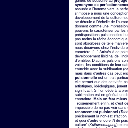
gardés de souscrire au
préjugé
synonyme de perfectionneme
assurée à l’homme vers la perfe
s’impose à nous une conception 
développement de la culture no
se déroule à l’échelle de l’hum
donnent comme une impression d
pouvons le caractériser par les m
prédispositions pulsionnelles hu
pas moins la tâche économique 
sont absorbées de telle manière
nous décrivons chez l’individu p
caractère. […] Arrivés à ce point
développement libidinal de l’in
d’emblée. D’autres pulsions son
voies, les conditions de leur sat
coïncide avec la sublimation (d
mais dans d’autres cas peut enc
pulsionnelle
est un trait partic
elle permet que des activités ps
artistiques, idéologiques, jouent
significatif. Si l’on cède à la p
sublimation est en général un de
contrainte.
Mais on fera mieux 
Troisièmement enfin, et c’est ce
impossible de ne pas voir dans
renoncement pulsionnel
(
Trie
précisément la non-satisfaction 
et quoi d’autre encore ?) de pui
culture” (
Kulturversagung
) exer