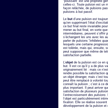
“poussant” est une propriété gé
celles-ci. Toute pulsion est un 
façon relâchée, de pulsions pass
pulsions à but passif.
Le
but
d’une pulsion est toujours
qu’en supprimant l’état d’excita
ce but final reste invariable po
mener au but final, en sorte que
intermédiaires, peuvent s’offrir
s’échangent les uns avec les au
parler de pulsions “
inhibées qua
lesquels une certaine progressio
est tolérée, mais qui, ensuite, 
peut supposer que même de tel
satisfaction partielle.
L’
objet
de la pulsion est ce en q
but. Il est ce qu’il y a de plus v
originairement lié : mais ce n’es
rendre possible la satisfaction 
un objet étranger, mais c’est tou
peut être remplacé à volonté tou
connaît la pulsion ; c’est à ce d
plus important. Il peut arriver 
satisfaction de plusieurs pulsion
l’
entrecroisement des pulsions
.
l’objet est particulièrement inti
fixation
. Elle se réalise souvent
développement de la pulsion et me