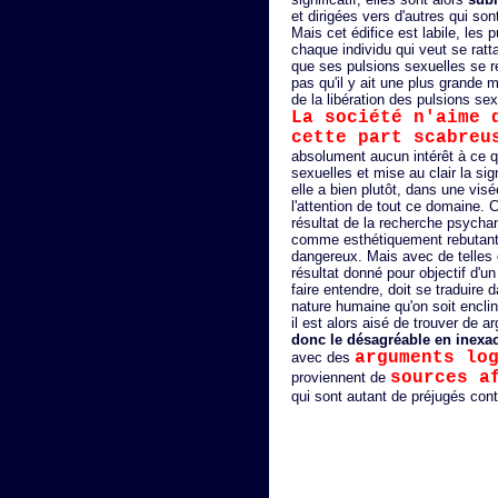
et dirigées vers d'autres qui so
Mais cet édifice est labile, les
chaque individu qui veut se ratt
que ses pulsions sexuelles se ref
pas qu'il y ait une plus grande 
de la libération des pulsions sexu
La société n'aime 
cette part scabreu
absolument aucun intérêt à ce q
sexuelles et mise au clair la sign
elle a bien plutôt, dans une visé
l'attention de tout ce domaine. C
résultat de la recherche psychana
comme esthétiquement rebutant
dangereux. Mais avec de telles 
résultat donné pour objectif d'un
faire entendre, doit se traduire d
nature humaine qu'on soit encli
il est alors aisé de trouver de 
donc le désagréable en inexac
arguments lo
avec des
sources a
proviennent de
qui sont autant de préjugés contr