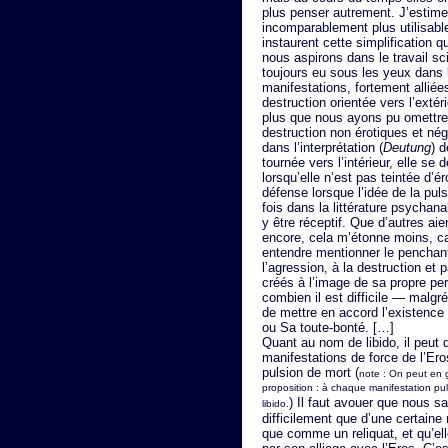
plus penser autrement. J’estime 
incomparablement plus utilisable
instaurent cette simplification qu
nous aspirons dans le travail s
toujours eu sous les yeux dans
manifestations, fortement alliée
destruction orientée vers l’extér
plus que nous ayons pu omettre d
destruction non érotiques et négl
dans l’interprétation (
Deutung
) d
tournée vers l’intérieur, elle se
lorsqu’elle n’est pas teintée d’
défense lorsque l’idée de la pul
fois dans la littérature psychan
y être réceptif. Que d’autres aie
encore, cela m’étonne moins, ca
entendre mentionner le penchant
l’agression, à la destruction et p
créés à l’image de sa propre per
combien il est difficile — malgr
de mettre en accord l’existence
ou Sa toute-bonté. […]
Quant au nom de libido, il peut 
manifestations de force de l’Eros
pulsion de mort (
note : On peut en 
proposition : à chaque manifestation puls
) Il faut avouer que nous sa
libido.
difficilement que d’une certaine
que comme un reliquat, et qu’ell