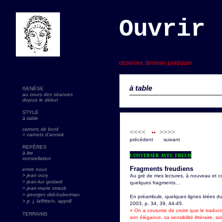
Ouvrir 
s
observer, deviner, pratiquer
à table
GENÈSE
au cours des séances
depuis le début
STYLE
à table
carnets de bord
<<<<
>>>>
••
> carnets d'annick
précédent suivant
REPÈRES
à lire
converser avec freud
constellation
Fragments freudiens
entre nous
> jean oury
Au gré de mes lectures, à nouveau et c
> jean-luc godard
quelques fragments…
>
jean-marie straub
> georges didi-huberman
En préambule, quelques lignes tirées du
> p. j. laffitte/o. apprill
2003, p. 34, 39, 44-45.
« On a coutume de croire que le traducte
TERRAINS
son élégance, sa sensibilité littéraire, s