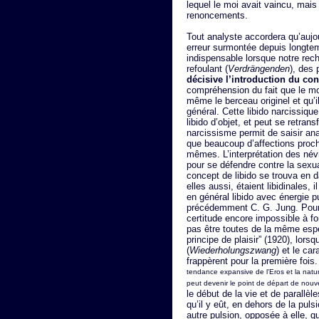
lequel le moi avait vaincu, mais
renoncements.
Tout analyste accordera qu’aujo
erreur surmontée depuis longte
indispensable lorsque notre rec
refoulant (
Verdrängenden
), des 
décisive l’introduction du co
compréhension du fait que le moi
même le berceau originel et qu’il
général. Cette libido narcissiqu
libido d’objet, et peut se retran
narcissisme permit de saisir an
que beaucoup d’affections proc
mêmes. L’interprétation des név
pour se défendre contre la sexua
concept de libido se trouva en 
elles aussi, étaient libidinales, i
en général libido avec énergie p
précédemment C. G. Jung. Pourta
certitude encore impossible à fo
pas être toutes de la même espè
principe de plaisir” (1920), lorsq
(
Wiederholungszwang
) et le ca
frappèrent pour la première fois.
tendance expansive de l'Eros et la natu
peut devenir le point de départ de nouve
le début de la vie et de parallèles
qu’il y eût, en dehors de la pul
autre pulsion, opposée à elle, q