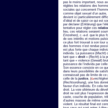
pas le moins important, nous av
réglées les relations des homme
sociales qui concernent l’ho
comme objet sexuel d’un autre, 
devient ici particulièrement diff
d’idéal et de saisir ce qui est 
par déclarer (
Erklärung
) que l’é
tentative pour régler ces
relati
lieu, ces relations seraient soumi
Einzelnen)
, c.-a-d. que le plus
de ses intérêts et motions pulsio
ce plus fort trouvait à son tour
des hommes n’est rendue possibl
est plus forte que chaque indiv
individu. La puissance (
Macht
) 
tant que «
droit
» (
Recht
) à la 
tant que « violence (
Gewalt
) bru
puissance de l’individu par cell
Son essence consiste en ce qu
dans leurs possibilités de satisfa
connaissait pas de limite de ce 
celle de la
justice
, (
rechtigkei
Ge
(
Rechtsordnung
), une fois donn
faveur d’un individu. En cela rie
droit. La voie ultérieure du dév
droit ne soit plus l’expression
caste, couche de population, tr
d’autres masses de même sorte,
violent. Le résultat final est ce
tous ceux qui sont aptes à êtr