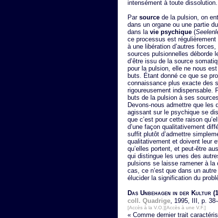
intensément à toute dissolution.
Par
source
de la pulsion, on en
dans un organe ou une partie du 
dans la
vie psychique
(
Seelenl
ce processus est régulièrement 
à une libération d’autres force
sources pulsionnelles déborde le
d’être issu de la source somati
pour la pulsion, elle ne nous es
buts. Étant donné ce que se pr
connaissance plus exacte des s
rigoureusement indispensable. P
buts de la pulsion à ses source
Devons-nous admettre que les di
agissant sur le psychique se dis
que c’est pour cette raison qu’
d’une façon qualitativement diffé
suffit plutôt d’admettre simple
qualitativement et doivent leur 
qu’elles portent, et peut-être au
qui distingue les unes des autr
pulsions se laisse ramener à la 
cas, ce n’est que dans un autre
élucider la signification du prob
Das Unbehagen in der Kultur
(1
coll. Quadrige
, 1995, III, p. 38
[Accès à la V.O.]
[Accès à une V.F.]
« Comme dernier trait caractérist