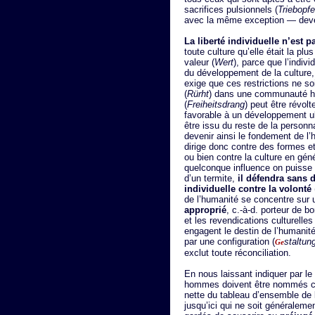
sacrifices pulsionnels (
Triebopfe
avec la même exception — deveni
La liberté individuelle n’est p
toute culture qu’elle était la pl
valeur (
Wert
), parce que l’indivi
du développement de la culture, e
exige que ces restrictions ne s
(
Rürht
) dans une communauté h
(
Freiheitsdrang
) peut être révolt
favorable à un développement ult
être issu du reste de la personna
devenir ainsi le fondement de l’h
dirige donc contre des formes e
ou bien contre la culture en gén
quelconque influence on puisse
d’un termite,
il défendra sans 
individuelle contre la volonté
de l’humanité se concentre sur 
approprié
, c.-à-d. porteur de b
et les revendications culturelle
engagent le destin de l’humanité 
par une configuration (
staltun
Ge
exclut toute réconciliation.
En nous laissant indiquer par le
hommes doivent être nommés cu
nette du tableau d’ensemble de 
jusqu’ici qui ne soit générale