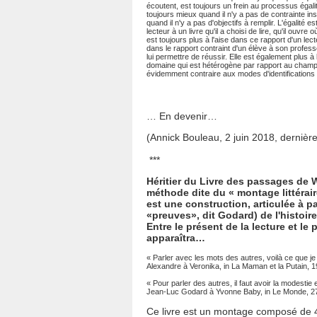
écoutent, est toujours un frein au processus égali
toujours mieux quand il n'y a pas de contrainte instit
quand il n'y a pas d'objectifs à remplir. L'égalité e
lecteur à un livre qu'il a choisi de lire, qu'il ouvre où 
est toujours plus à l'aise dans ce rapport d'un lec
dans le rapport contraint d'un élève à son profe
lui permettre de réussir. Elle est également plus à 
domaine qui est hétérogène par rapport au champ n
évidemment contraire aux modes d'identifications d
… En devenir…
(Annick Bouleau, 2 juin 2018, derniè
***
Héritier du Livre des passages de 
méthode dite du « montage littérai
est une construction, articulée à pa
«preuves», dit Godard) de l'histoir
Entre le présent de la lecture et le p
apparaîtra…
« Parler avec les mots des autres, voilà ce que je v
Alexandre à Veronika, in La Maman et la Putain, 1
« Pour parler des autres, il faut avoir la modestie
Jean-Luc Godard à Yvonne Baby, in Le Monde, 27 
Ce livre est un montage composé de 