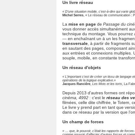
Un livre réseau
« D'une situation mobile, c'est-à-dire qui varie g
Michel Serres
, « Le réseau de communication : P
La
mise en page
de
Passage du cin
vous donner accès simultanément aux
technique du montage. Vous pourrez 
— en enchaînant un à un les fragmen
transversale
, à partir de fragments 
en sautant des pages, composant ain
aux entrées et connexions multiples. 
souple, mobile, en constante transfo
Un réseau d'objets
« L'important c'est de créer un tissu de langage 
opérations de la logique explicative.»
Jacques Rancière
,
Les Mots et les torts
, La Fab
Depuis 2013 d'autres formes ont répon
cinéma, 4992
: c'est le
réseau des ve
filmées, celle dite chiffrée, le Totem,
Le livre y prend part en tant que vers
dans ce réseau par la version que l’
Un champ de forces
« … que, le pouvoir, c'était les rapports de forces 
comme pouvoir d'affecter d'autres forces et comme