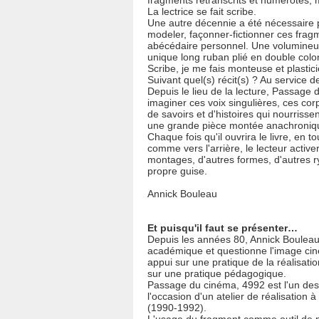
fragments retranscrits et numérotés,
La lectrice se fait scribe.
Une autre décennie a été nécessaire p
modeler, façonner-fictionner ces frag
abécédaire personnel. Une volumineu
unique long ruban plié en double colo
Scribe, je me fais monteuse et plastic
Suivant quel(s) récit(s) ? Au service de
Depuis le lieu de la lecture, Passage
imaginer ces voix singulières, ces corp
de savoirs et d'histoires qui nourrissen
une grande pièce montée anachroniq
Chaque fois qu'il ouvrira le livre, en t
comme vers l'arrière, le lecteur active
montages, d'autres formes, d'autres r
propre guise.
Annick Bouleau
Et puisqu'il faut se présenter…
Depuis les années 80, Annick Boulea
académique et questionne l'image ci
appui sur une pratique de la réalisati
sur une pratique pédagogique.
Passage du cinéma, 4992 est l'un des 
l'occasion d'un atelier de réalisation 
(1990-1992).