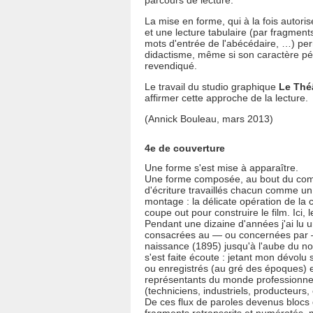
parcours de lecture.
La mise en forme, qui à la fois autoris
et une lecture tabulaire (par fragment
mots d'entrée de l'abécédaire, …) per
didactisme, même si son caractère pé
revendiqué.
Le travail du studio graphique
Le Thé
affirmer cette approche de la lecture.
(Annick Bouleau, mars 2013)
4e de couverture
Une forme s'est mise à apparaître.
Une forme composée, au bout du com
d'écriture travaillés chacun comme un
montage : la délicate opération de la c
coupe out pour construire le film. Ici, le
Pendant une dizaine d'années j'ai lu
consacrées au — ou concernées par —
naissance (1895) jusqu'à l'aube du no
s'est faite écoute : jetant mon dévolu
ou enregistrés (au gré des époques) 
représentants du monde professionne
(techniciens, industriels, producteurs,
De ces flux de paroles devenus blocs d'