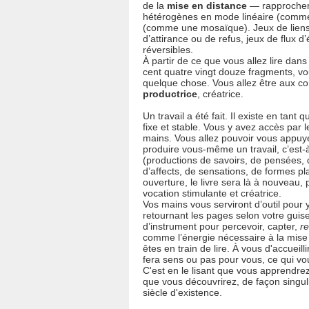
de la
mise en distance
— rapprocher
hétérogènes en mode linéaire (comme
(comme une mosaïque). Jeux de liens, 
d’attirance ou de refus, jeux de flux d
réversibles.
À partir de ce que vous allez lire dan
cent quatre vingt douze fragments, vo
quelque chose. Vous allez être aux 
productrice
, créatrice.
Un travail a été fait. Il existe en tan
fixe et stable. Vous y avez accès par l
mains. Vous allez pouvoir vous appuy
produire vous-même un travail, c’est
(productions de savoirs, de pensées, 
d’affects, de sensations, de formes p
ouverture, le livre sera là à nouveau, 
vocation stimulante et créatrice.
Vos mains vous serviront d’outil pour y 
retournant les pages selon votre guise
d’instrument pour percevoir, capter,
re
comme l’énergie nécessaire à la mis
êtes en train de lire. À vous d'accueill
fera sens ou pas pour vous, ce qui v
C'est en le lisant que vous apprendrez 
que vous découvrirez, de façon singul
siècle d'existence.