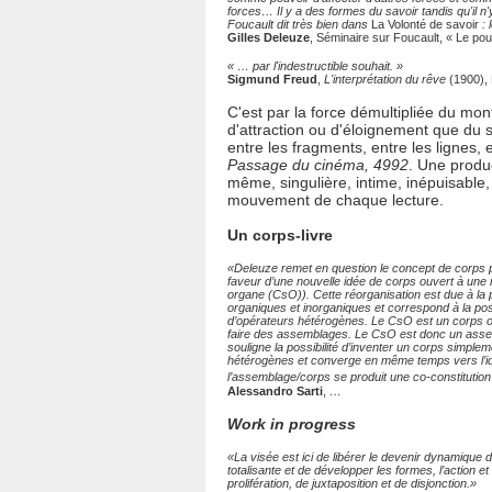
forces… Il y a des formes du savoir tandis qu'il n
Foucault dit très bien dans
La Volonté de savoir
: 
Gilles Deleuze
, Séminaire sur Foucault, « Le pou
« … par l'indestructible souhait. »
Sigmund Freud
,
L'interprétation du rêve
(1900), 
C'est par la force démultipliée du mo
d'attraction ou d'éloignement que du 
entre les fragments, entre les lignes, 
Passage du cinéma, 4992
. Une produc
même, singulière, intime, inépuisabl
mouvement de chaque lecture.
Un corps-livre
«Deleuze remet en question le concept de corps p
faveur d’une nouvelle idée de corps ouvert à une 
organe (CsO)). Cette réorganisation est due à la
organiques et inorganiques et correspond à la pos
d’opérateurs hétérogènes. Le CsO est un corps ouv
faire des assemblages. Le CsO est donc un asse
souligne la possibilité d’inventer un corps simpl
hétérogènes et converge en même temps vers l’id
l’assemblage/corps se produit une co-constitution 
Alessandro Sarti
,
…
Work in progress
«La visée est ici de libérer le devenir dynamique d
totalisante et de développer les formes, l’action e
prolifération, de juxtaposition et de disjonction.»