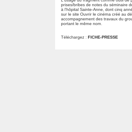
L'usage du fragment comme outil de 
prises/bribes de notes du séminaire 
à l'hôpital Sainte-Anne, dont cinq ann
sur le site Ouvrir le cinéma créé au 
accompagnement des travaux du grou
portant le même nom.
Téléchargez :
FICHE-PRESSE