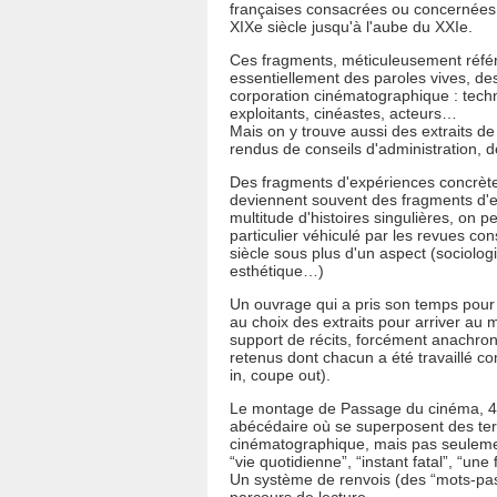
françaises consacrées ou concernées 
XIXe siècle jusqu'à l'aube du XXIe.
Ces fragments, méticuleusement réfé
essentiellement des paroles vives, de
corporation cinématographique : techni
exploitants, cinéastes, acteurs…
Mais on y trouve aussi des extraits de
rendus de conseils d'administration, d
Des fragments d'expériences concrète
deviennent souvent des fragments d'e
multitude d'histoires singulières, on 
particulier véhiculé par les revues co
siècle sous plus d'un aspect (sociolog
esthétique…)
Un ouvrage qui a pris son temps pour 
au choix des extraits pour arriver au
support de récits, forcément anachro
retenus dont chacun a été travaillé 
in, coupe out).
Le montage de Passage du cinéma, 499
abécédaire où se superposent des te
cinématographique, mais pas seulemen
“vie quotidienne”, “instant fatal”, “une 
Un système de renvois (des “mots-pas