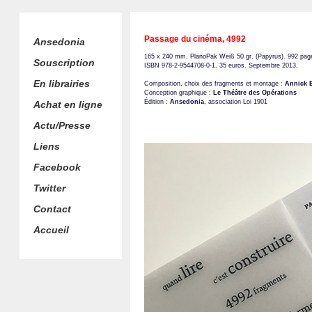
Passage du cinéma, 4992
Ansedonia
165 x 240 mm. PlanoPak Weiß 50 gr. (Papyrus). 992 pag
Souscription
ISBN 978-2-9544708-0-1. 35 euros. Septembre 2013.
En librairies
Composition, choix des fragments et montage :
Annick 
Conception graphique :
Le Théâtre des Opérations
Édition :
Ansedonia
, association Loi 1901
Achat en ligne
Actu/Presse
Liens
Facebook
Twitter
Contact
Accueil