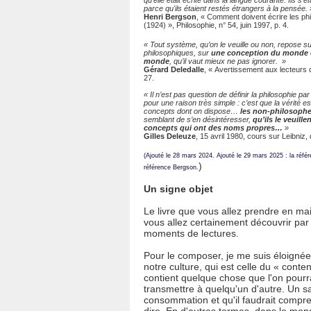
qu'elle était écrite dans la langue courante. Ils s
parce qu'ils étaient restés étrangers à la pensée. 
Henri Bergson
, « Comment doivent écrire les ph
(1924) », Philosophie, n° 54, juin 1997, p. 4.
« Tout système, qu’on le veuille ou non, repose 
philosophiques, sur
une conception du monde e
monde
, qu’il vaut mieux ne pas ignorer. »
Gérard Deledalle
, « Avertissement aux lecteurs 
27.
« Il n’est pas question de définir la philosophie p
pour une raison très simple : c’est que la vérité
concepts dont on dispose…
les non-philosoph
semblant de s’en désintéresser,
qu’ils le veuill
concepts qui ont des noms propres…
»
Gilles Deleuze
, 15 avril 1980, cours sur Leibniz
(Ajouté le 28 mars 2024. Ajouté le 29 mars 2025 : la réf
)
référence Bergson.
Un signe objet
Le livre que vous allez prendre en ma
vous allez certainement découvrir par
moments de lectures.
Pour le composer, je me suis éloignée
notre culture, qui est celle du « cont
contient quelque chose que l'on pourr
transmettre à quelqu'un d'autre. Un sav
consommation et qu'il faudrait compre