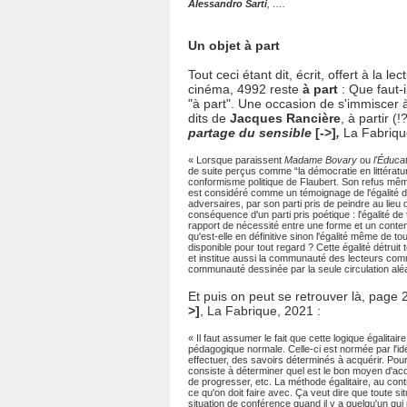
Alessandro Sarti
, ….
Un objet à part
Tout ceci étant dit, écrit, offert à la
cinéma, 4992 reste
à part
: Que faut-i
"à part". Une occasion de s'immiscer 
dits de
Jacques Rancière
, à partir (
partage du sensible
[->]
,
La Fabriqu
« Lorsque paraissent
Madame Bovary
ou
l'Éduca
de suite perçus comme “la démocratie en littératur
conformisme politique de Flaubert. Son refus mêm
est considéré comme un témoignage de l'égalité d
adversaires, par son parti pris de peindre au lieu d'
conséquence d'un parti pris poétique : l'égalité de 
rapport de nécessité entre une forme et un conten
qu'est-elle en définitive sinon l'égalité même de to
disponible pour tout regard ? Cette égalité détruit 
et institue aussi la communauté des lecteurs co
communauté dessinée par la seule circulation aléato
Et puis on peut se retrouver là, page
>]
, La Fabrique, 2021 :
« Il faut assumer le fait que cette logique égalitair
pédagogique normale. Celle-ci est normée par l'idé
effectuer, des savoirs déterminés à acquérir. Pou
consiste à déterminer quel est le bon moyen d'acqu
de progresser, etc. La méthode égalitaire, au cont
ce qu'on doit faire avec. Ça veut dire que toute sit
situation de conférence quand il y a quelqu'un qui