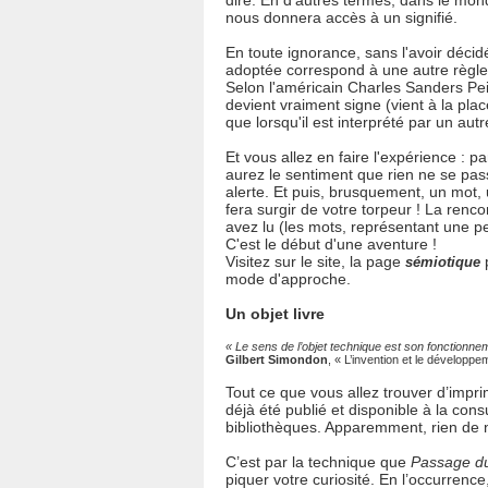
dire. En d'autres termes, dans le mond
nous donnera accès à un signifié.
En toute ignorance, sans l'avoir décid
adoptée correspond à une autre règle q
Selon l'américain Charles Sanders Pe
devient vraiment signe (vient à la pl
que lorsqu'il est interprété par un autr
Et vous allez en faire l'expérience : pa
aurez le sentiment que rien ne se pas
alerte. Et puis, brusquement, un mot
fera surgir de votre torpeur ! La renco
avez lu (les mots, représentant une pe
C'est le début d'une aventure !
Visitez sur le site, la page
p
sémiotique
mode d'approche.
Un objet livre
« Le sens de l’objet technique est son fonctionne
Gilbert Simondon
, « L’invention et le dévelop
Tout ce que vous allez trouver d’impri
déjà été publié et disponible à la cons
bibliothèques. Apparemment, rien de
C’est par la technique que
Passage d
piquer votre curiosité. En l’occurrence