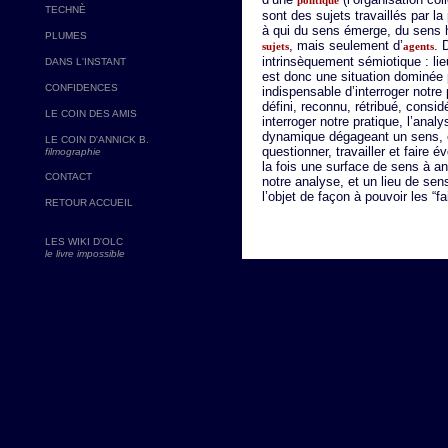
politique
TECHNÈ
sont des sujets travaillés par l
à qui du sens émerge, du sens ho
PLUMES
, mais seulement d’
. 
sujets
agents
intrinsèquement sémiotique : lie
DANS L'INSTANT
est donc une situation dominée 
CONFIDENCES
indispensable d’interroger notre
défini, reconnu, rétribué, considé
LE COIN DES AMIS
interroger notre pratique, l’anal
dynamique dégageant un sens, e
LE COIN D'ANNICK B.
questionner, travailler et faire 
filmographie
la fois une surface de sens à ana
CONTACT
notre analyse, et un lieu de se
l’objet de façon à pouvoir les “fa
RETOUR ACCUEIL
LES WIKI D'OLC
le livre impossible