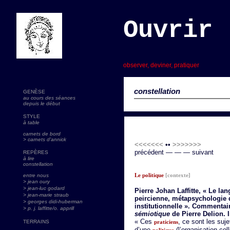
Ouvrir 
s
observer, deviner, pratiquer
constellation
GENÈSE
au cours des séances
depuis le début
STYLE
à table
carnets de bord
> carnets d'annick
<<<<<<<
••
>>>>>>>
précédent — — — suivant
REPÈRES
à lire
constellation
Le politique
[contexte]
entre nous
> jean oury
> jean-luc godard
Pierre Johan Laffitte, « Le l
>
jean-marie straub
peircienne, métapsychologie 
> georges didi-huberman
institutionnelle ». Commentai
> p. j. laffitte/o. apprill
sémiotique
de Pierre Delion. I
« Ces
, ce sont les su
TERRAINS
praticiens
d’une
(l’organisation col