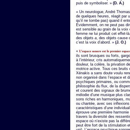
puis de symboliser. »
(D. A.)
« Un neurologue, André Thomas, 
de quelques heures, réagit par une 
qu’il ne tombe pas) quand il en
Evidemment, on ne peut pas dire
est sensible au grain de la voi
femme ne lui produit cet effet-là.
des objets
a
, des objets cause 
c’est la voix d’abord. »
(J. O.)
«
L’espace sonore est le premier espac
ils sont brusques ou forts, garg
à l’intérieur, cris automatiquem
douleur, la colère, la privation
motrice active. Tous ces brui
Xénakis a sans doute voulu ren
non organisé dans l’espace et d
psychiques primaires, ou comme
philosophie du flux, de la dispe
et courent des signaux de brume.
mélodie d’une musique plus class
sons riches en harmoniques, mu
ou chantée, avec ses inflexions 
caractéristiques d’une individua
éprouve une première harmonie
travers la diversité des ressent
espace où n’existe pas la différ
peut être fort de la stimulation 
uni). L’espace psychique sonore