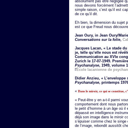
absolument pas être négligée quan
nous devons forcément l’admett
simple raison, c’est qu’il est cap
de ce qu’il dit.
Eh bien, la dimension du sujet p
est ce que Freud nous découvre 
Jean Oury, in Jean Oury/Mari
Conversations sur la folie
,
Ca
Jacques Lacan, « Le stade du
je, telle qu’elle nous est rév
Communication au XVIe congrè
Zurich le 17-07-1949. Premièr
Psychanalyse
, 1949, volume 1
l'
École lacanienne de psychan
Didier Anzieu, « L’enveloppe 
Psychanalyse
, printemps 197
«
Dans le miroir, ce qui se constitue, c
« Peut-être y en a-t-il parmi vo
comportement dont nous partons,
le petit d’homme à un âge où il
dépassé en intelligence instrum
déjà son image dans le miroir co
s’épuiser comme chez le singe da
de l’image, rebondit aussitôt che