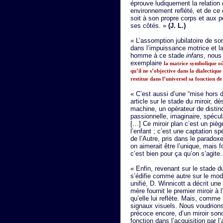
éprouve ludiquement la relatio
environnement reflété, et de ce c
soit à son propre corps et aux p
ses côtés. »
(J. L.)
« L’assomption jubilatoire de so
dans l’impuissance motrice et l
homme à ce stade
infans
, nous
exemplaire
la matrice symbolique o
qu’il ne s’objective dans la dialectique 
restitue dans l’universel sa fonction de
« C’est aussi d’une “mise hors
article sur le stade du miroir, dè
machine, un opérateur de distincti
passionnelle, imaginaire, spéculai
[…] Ce miroir plan c’est un pièg
l’enfant ; c’est une captation sp
de l’Autre, pris dans le paradoxe
on aimerait être l’unique, mais fo
c’est bien pour ça qu’on s’agit
« Enfin, revenant sur le stade d
s’édifie comme autre sur le mod
unifié, D. Winnicott a décrit une
mère fournit le premier miroir à l
qu’elle lui reflète. Mais, comme 
signaux visuels. Nous voudrions
précoce encore, d’un miroir son
fonction dans l’acquisition par l