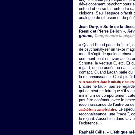
développement psychomoteur et 
entend et on se fait entendre dan
cloisons. Seul l’espace olfacti
analogue de diffusion et de pén
Jean Oury, « Suite de la dis
Resnik et Pierre Delion
»,
Rev
groupe
,
Comprendre la psych
« Quand Freud parle du “moi”, c
de psychanalyse” un texte magnif
moi. Il s’agit de quelque chose
comment peut-on avoir accès au 
Schotte, le vecteur C, etc. Et q
regard, donne accès au narcissis
contact. Quand Lacan parle du “
la reconnaissance. C’est plutôt
se reconnaître dans le miroir, c’est une
Encore ne faut-il pas se regarde
qui ne peut se faire que s’il y 
minimum de comportement catégor
pas être confondu avec le proc
reconnaissance de l’autre ou d
. Le spécul
antécédente au spéculaire
reconnaissance, une “trace ”, c
le regard. Aussi bien dans la v
l’existence. »
Raphaël Célis, « L'éthique méd