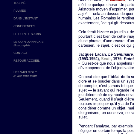
fondement
TECHNÈ
s’édifie quelque chose. Un part
Aristotele moyen d’exprimer, pour
PLUMES
sujet
— cela au-dessus de quoi e
humain. Les Romains le rendire
DANS L'INSTANT
exactement, “ce qui gît dessous
CONFIDENCES
Cela ferait bizarre aujourd’hui de
LE COIN DES AMIS
pourtant c’est bien de cette imag
d’une phrase, d’une œuvre, d’un 
LE COIN D'ANNICK B.
cartésien, le
sujet
, c’est ce qui 
filmographie
CONTACT
Jacques Lacan,
Le Séminaire,
(1953-1954),
Seuil
, 1975,
Point
RETOUR ACCUEIL
« Qu’est-ce que nous appelons u
développement de l’objectivation
LES WIKI D'OLC
le livre impossible
On peut dire que
l’idéal de la 
clore et se boucler dans un syst
de compte, n’est jamais tel que 
sujet — le savant qui regarde l’
jeu déterminé de symboles envel
Seulement, quand il s’agit d’êtr
toujours impliquer qu’il y a de l
considérer comme un objet, mais
d’organisme, on conserve, ne ser
sujet.
Pendant l’analyse, par exemple 
négliger un certain temps la pos