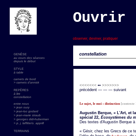
Ouvrir 
s
observer, deviner, pratiquer
constellation
GENÈSE
au cours des séances
depuis le début
STYLE
à table
carnets de bord
> carnets d'annick
<<<<<<<
••
>>>>>>>
précédent — — — suivant
REPÈRES
à lire
constellation
Le sujet, le moi : distinction
[contexte 
entre nous
> jean oury
> jean-luc godard
Augustin Berque, « L'Art, et la
>
jean-marie straub
spécial 22,
Écosystèmes du mo
> georges didi-huberman
Des textes d'Augustin Berque à 
> p. j. laffitte/o. apprill
« Gésir, chez les Grecs de ce t
TERRAINS
l’idée de base, de
, de 