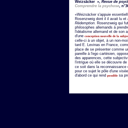
Weizsäcker »
,
Revue de psyc
Comprendre la psychose
, n°3
«Weizsäcker s'appuie essentiel
Rosenzweig dont il il avait lu et
Rédemption
. Rosenzweig qui fu
philosophes allemands à prendre
l'idéalisme allemand et de son ap
d'une
conception nouvelle de la subjec
celle-ci à un objet, à un non-moi
tard E. Levinas en France, co
place de se présenter comme un
pareille à l'ego cartésien, oppo
des apparences, cette subjectivi
l'intrigue où elle se découvre d
ce soit dans la reconnaissance o
pour ce sujet le pôle d'une visée
d'abord ce qui rend
sa pr
possible