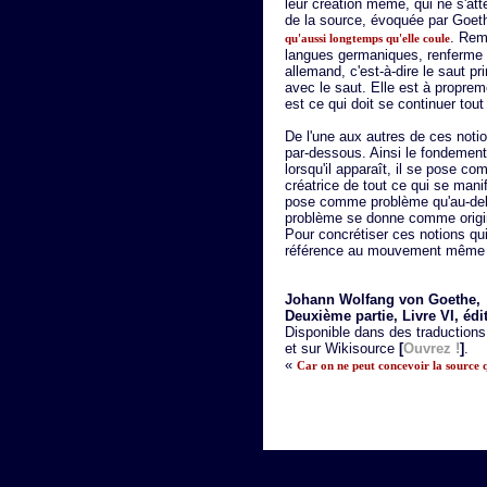
leur création même, qui ne s'att
de la source, évoquée par Goeth
. Rem
qu'aussi longtemps qu'elle coule
langues germaniques, renferme 
allemand, c'est-à-dire le saut pri
avec le saut. Elle est à proprem
est ce qui doit se continuer tou
De l'une aux autres de ces noti
par-dessous. Ainsi le fondement
lorsqu'il apparaît, il se pose 
créatrice de tout ce qui se mani
pose comme problème qu'au-del
problème se donne comme origin
Pour concrétiser ces notions qu
référence au mouvement même 
Johann Wolfang von Goethe
Deuxième partie, Livre VI, éd
Disponible dans des traductions
et sur Wikisource
[
Ouvrez !
]
.
«
Car on ne peut concevoir la source q