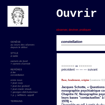
Ouvrir 
s
observer, deviner, pratiquer
constellation
GENÈSE
au cours des séances
depuis le début
STYLE
à table
carnets de bord
> carnets d'annick
<<<<<<<
••
>>>>>>>
précédent — — — suivant
REPÈRES
à lire
constellation
Base, fondement, origine
[contexte 1]
[
entre nous
> jean oury
> jean-luc godard
Jacques Schotte, « Questions
>
jean-marie straub
nosographie psychiatrique co
> georges didi-huberman
Chapitre IV, Nosographie psyc
> p. j. laffitte/o. apprill
leurs bases "contactuelles" à 
1978) ».
TERRAINS
Disponible en pdf à partir du du