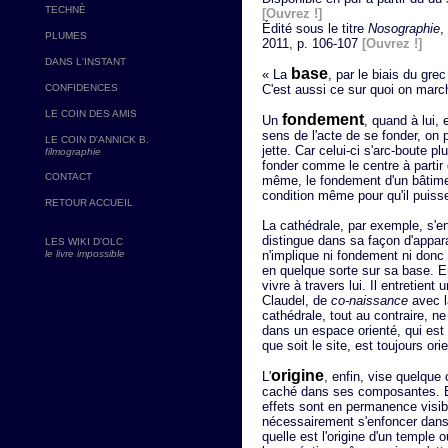
TECHNÈ
[Ouvrez !]
Édité sous le titre
Nosographie
,
PLUMES
2011, p. 106-107
[Ouvrez !]
DANS L'INSTANT
base
« La
, par le biais du gre
CONFIDENCES
C'est aussi ce sur quoi on marc
LE COIN DES AMIS
fondement
Un
, quand à lui,
sens de l'acte de se fonder, on p
LE COIN D'ANNICK B.
jette. Car celui-ci s'arc-boute pl
filmographie
fonder comme le centre à partir 
CONTACT
même, le fondement d'un bâtimen
condition même pour qu'il puisse 
RETOUR ACCUEIL
La cathédrale, par exemple, s'e
distingue dans sa façon d'appara
LES WIKI D'OLC
le livre impossible
n'implique ni fondement ni donc n
en quelque sorte sur sa base. En 
vivre à travers lui. Il entretien
Claudel, de
co-naissance
avec la
cathédrale, tout au contraire, n
dans un espace orienté, qui es
que soit le site, est toujours ori
origine
L'
, enfin, vise quelque
caché dans ses composantes. En
effets sont en permanence visible
nécessairement s'enfoncer dans 
quelle est l'origine d'un temple 