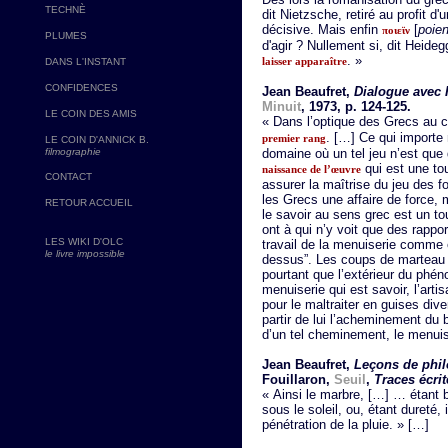
TECHNÈ
dit Nietzsche, retiré au profit d
décisive. Mais enfin
[
poie
ποιεϊν
PLUMES
d'agir ? Nullement si, dit Heide
. »
laisser apparaître
DANS L'INSTANT
CONFIDENCES
Jean Beaufret,
Dialogue avec 
Minuit
, 1973, p. 124-125.
LE COIN DES AMIS
« Dans l’optique des Grecs au c
. […] Ce qui importe 
premier rang
LE COIN D'ANNICK B.
filmographie
domaine où un tel jeu n’est que
qui est une to
naissance de l’œuvre
CONTACT
assurer la maîtrise du jeu des 
les Grecs une affaire de force,
RETOUR ACCUEIL
le savoir au sens grec est un to
ont à qui n’y voit que des rapport
LES WIKI D'OLC
travail de la menuiserie comme e
le livre impossible
dessus”. Les coups de marteau e
pourtant que l’extérieur du phén
menuiserie qui est savoir, l’arti
pour le maltraiter en guises dive
partir de lui l’acheminement du 
d’un tel cheminement, le menuis
Jean Beaufret,
Leçons de phi
Fouillaron,
Seuil
,
Traces écrit
« Ainsi le marbre, […] … étant b
sous le soleil, ou, étant dureté,
pénétration de la pluie. » […]