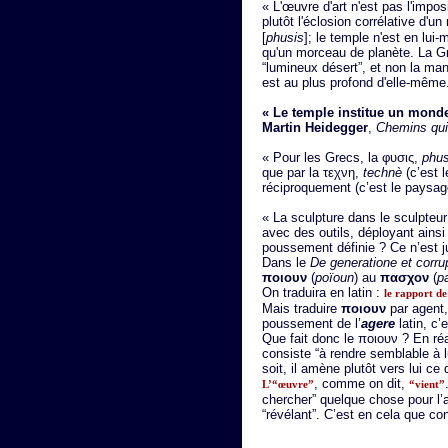
« L'œuvre d'art n'est pas l'impo
plutôt l'éclosion corrélative d'
[
phusis
]; le temple n'est en lui
qu'un morceau de planète. La Grè
“lumineux désert”, et non la man
est au plus profond d'elle-même
« Le temple institue un monde 
Martin Heidegger
,
Chemins qui
« Pour les Grecs, la φυσις,
phus
que par la τεχνη,
technè
(c’est 
réciproquement (c’est le paysage
« La sculpture dans le sculpteur
avec des outils, déployant ains
poussement définie ? Ce n’est j
Dans le
De generatione et corru
ποιουν
(
poïoun
) au
πασχον
(
p
On traduira en latin :
le rapport de 
Mais traduire
ποιουν
par agent,
poussement de l’
agere
latin, c’e
Que fait donc le ποιουν ? En réali
consiste “à rendre semblable à lu
soit, il amène plutôt vers lui ce
, comme on dit,
L’“œuvre”
“vient”
chercher” quelque chose pour l’a
“révélant”. C’est en cela que co