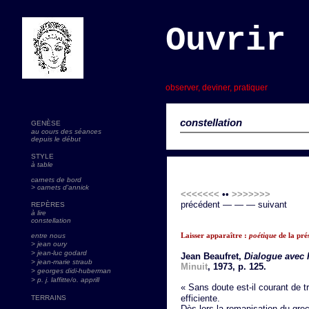
Ouvrir 
s
observer, deviner, pratiquer
constellation
GENÈSE
au cours des séances
depuis le début
STYLE
à table
carnets de bord
> carnets d'annick
<<<<<<<
••
>>>>>>>
précédent — — — suivant
REPÈRES
à lire
constellation
Laisser apparaître :
poétique
de la pr
entre nous
> jean oury
> jean-luc godard
Jean Beaufret,
Dialogue avec 
>
jean-marie straub
Minuit
, 1973, p. 125.
> georges didi-huberman
> p. j. laffitte/o. apprill
« Sans doute est-il courant de t
efficiente.
TERRAINS
Dès lors la romanisation du grec