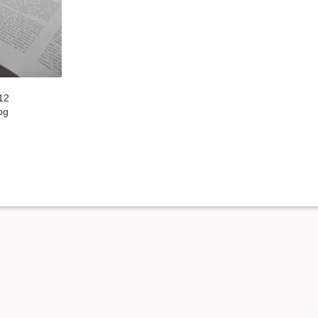
12
pg